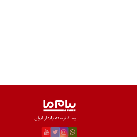
رسانۀ توسعۀ پایدار ایران