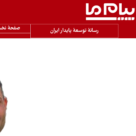
صفحۀ نخ
رسانۀ توسعۀ پایدار ایران