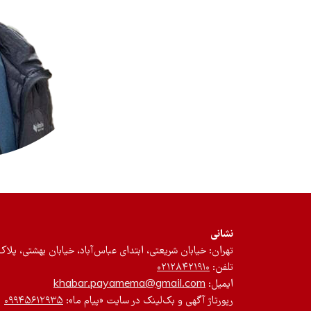
نشانی
تهران: خیابان شریعتی، ابتدای عباس‌آباد، خیابان بهشتی، پلاک ۱۲، طبقه سوم، واحد 
تلفن:
۰۲۱۲۸۴۲۱۹۱۰
ایمیل:
khabar.payamema@gmail.com
رپورتاژ آگهی و بک‌لینک در سایت «پیام ما»:
۰۹۹۴۵۶۱۲۹۳۵