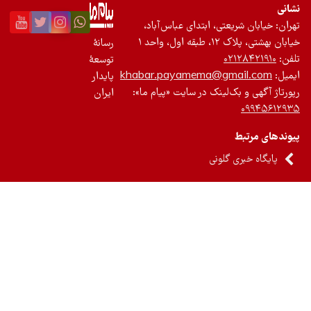
، ابتدای عباس‌آباد،
۱
رسانۀ
توسعۀ
khabar.payamema@g
پایدار
ینک در سایت «پیام ما»:
ایران
ونی