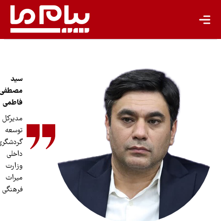
کشاورزی پایدار
گردشگری پایدار
اقتصاد سبز
معیشت پایدار
سید
مصطفی
مسئولیت اجتماعی شرکت‌ها
فاطمی
بیشتر
مدیرکل
توسعه
سبک زندگی
گردشگری
داخلی
جهان پژوهش
وزارت
میراث
یادداشت
فرهنگی
تجدیدپذیر