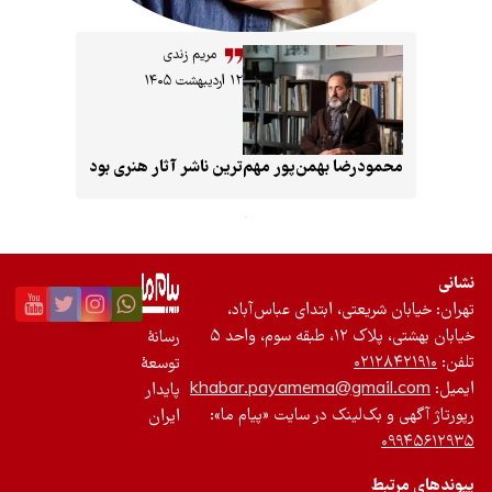
مریم زندی
۱۲ اردیبهشت ۱۴۰۵
محمودرضا بهمن‌پور مهم‌ترین ناشر آثار هنری بود
ان شریعتی، ابتدای عباس‌آباد،
 طبقه سوم، واحد ۵
رسانۀ
۰۲۱۲۸۴
توسعۀ
khabar.payamema@gmail.
پایدار
ی و بک‌لینک در سایت «پیام ما»:
ایران
۰۹
رتبط