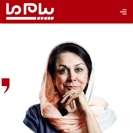
سبک زندگی
جهان پژوهش
یادداشت
تجدیدپذیر
تازه‌ها
باشگاه نویسندگان
مریم
زندی
عکاس