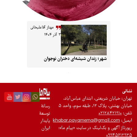
مهناز آقاعلیخانی
۳ آذر ۱۴۰۴
 زندان شیشه‌ای دختران نوجوان
ی، ابتدای عباس‌آباد،
د ۵
رسانۀ
توسعۀ
khabar.payamema@g
پایدار
لینک در سایت «پیام ما»:
ایران