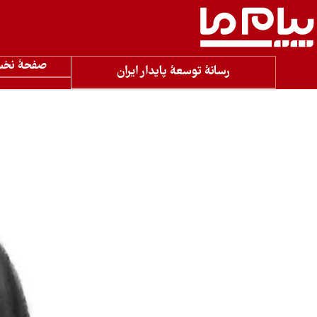
صفحۀ نخ
رسانۀ توسعۀ پایدار ایران