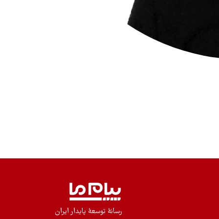
رسانۀ توسعۀ پایدار ایران