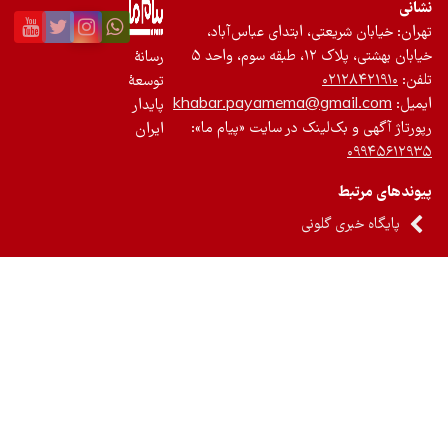
 ابتدای عباس‌آباد،
رسانۀ
توسعۀ
khabar.payamema
پایدار
ک در سایت «پیام ما»:
ایران
ی