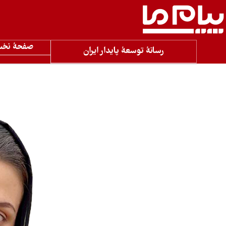
صفحۀ نخ
رسانۀ توسعۀ پایدار ایران