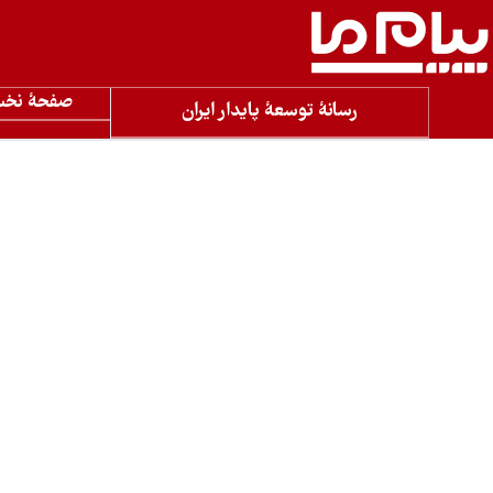
صفحۀ نخ
رسانۀ توسعۀ پایدار ایران