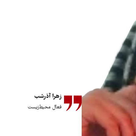
زهرا آذرشب
فعال محیط‌زیست