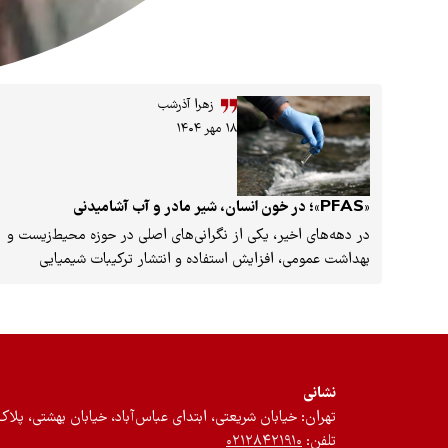
زهرا آذرشب
۱۸ مهر ۱۴۰۴
«PFAS»؛ در خون انسان، شیر مادر و آب آشامیدنی
در دهه‌های اخیر، یکی از نگرانی‌های اصلی در حوزه محیط‌زیست و
بهداشت عمومی، افزایش استفاده و انتشار ترکیبات شیمیایی
مصنوعی بوده است. یکی از گروه‌های بسیار مقاوم، گسترده و
پایدار در محیط، ترکیبات آلکیل پر- و پلی‌فلوئوردار هستند که با
نام اختصاری PFAS شناخته می‌شوند. این ترکیبات، به‌واسطه
ساختار منحصربه‌فردشان، در برابر تجزیه شیمیایی، زیستی و
حرارتی بسیار مقاوم‌اند و به همین دلیل، در ادبیات علمی با عنوان
نشانی
«آلاینده‌های دائمی» (Forever Chemicals) شناخته می‌شوند.
تهران: خیابان شریعتی، ابتدای عباس‌آباد، خیابان بهشتی، پلاک ۱۲، طبقه سوم، واحد 
ازآنجاکه این مواد در گستره وسیعی از محصولات مصرفی و
تلفن:
۰۲۱۲۸۴۲۱۹۱۰