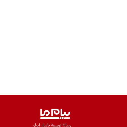
رسانۀ توسعۀ پایدار ایران