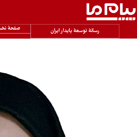
صفحۀ نخ
رسانۀ توسعۀ پایدار ایران