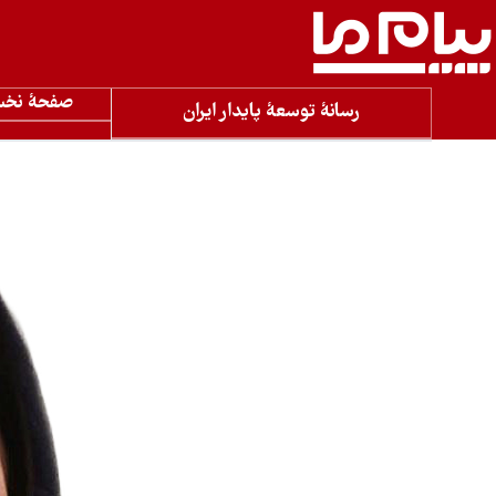
صفحۀ نخ
رسانۀ توسعۀ پایدار ایران