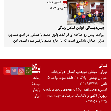
تازه‌ها
نسترن فرخه
۱۵ بهمن ۱۴۰۳
باشگاه نویسندگان
پیش‌دبستانی، اولین کلاس زندگی
روایت پیش رو خلاصه‌ای از گفت‌وگوی معلم با مشاور در اتاق مشاوره
مرکز اختلال یادگیری است که با اجازه معلم بازنشر شده است. این
معلم، آموزگار پایه اول ابتدایی در روستایی محروم در جزیره قشم
است و موضوع مشاوره، ناتوانی کودک هفت‌ساله از یادگیری اولیه‌ترین
محتواهاست.
نشانی
تهران: خیابان شریعتی، ابتدای عباس‌آباد،
خیابان بهشتی، پلاک ۱۲، طبقه سوم، واحد ۵
رسانۀ
تلفن:
۰۲۱۲۸۴۲۱۹۱۰
توسعۀ
ایمیل:
khabar.payamema@gmail.com
پایدار
رپورتاژ آگهی و بک‌لینک در سایت «پیام ما»:
ایران
۰۹۹۴۵۶۱۲۹۳۵