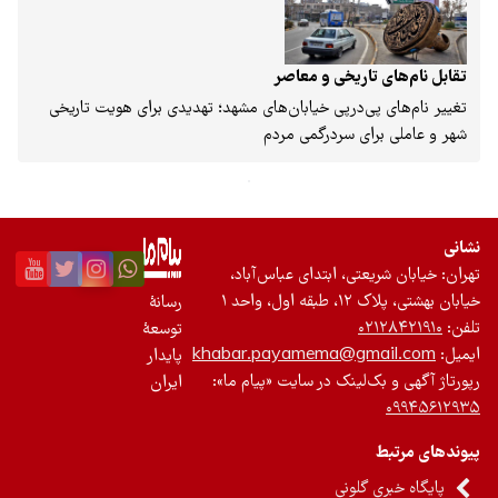
باشگاه نویسندگان
تقابل نام‌های تاریخی و معاصر
تغییر نام‌های پی‌در‌پی خیابان‌های مشهد؛ تهدیدی برای هویت تاریخی
شهر و عاملی برای سردرگمی مردم
انی
ران: خیابان شریعتی، ابتدای عباس‌آباد،
ان بهشتی، پلاک ۱۲، طبقه اول، واحد ۱
رسانۀ
فن:
۰۲۱۲۸۴۲۱۹۱۰
توسعۀ
میل:
khabar.payamema@gmail.com
پایدار
ورتاژ آگهی و بک‌لینک در سایت «پیام ما»:
ایران
۰۹۹۴۵۶۱۲۹
وندهای مرتبط
پایگاه خبری گلونی