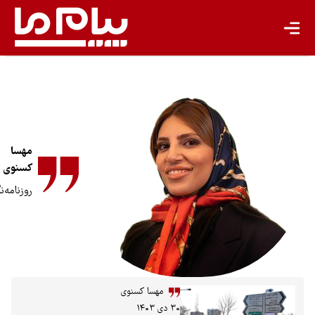
گردشگری پایدار
اقتصاد سبز
معیشت پایدار
مسئولیت اجتماعی شرکت‌ها
بیشتر
مهسا
کسنوی
سبک زندگی
روزنامه‌نگار
جهان پژوهش
یادداشت
تجدیدپذیر
مهسا کسنوی
تازه‌ها
۳۰ دی ۱۴۰۳