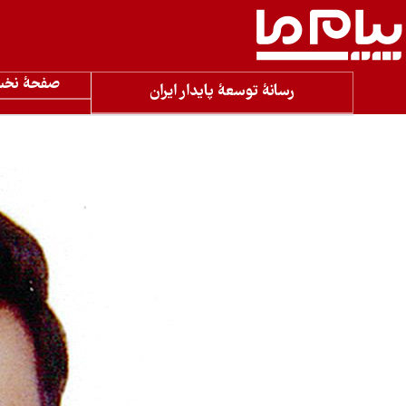
صفحۀ نخ
رسانۀ توسعۀ پایدار ایران