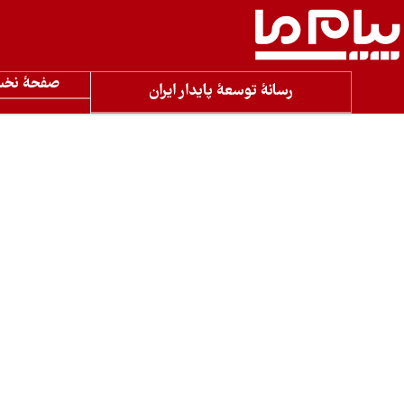
صفحۀ نخ
رسانۀ توسعۀ پایدار ایران