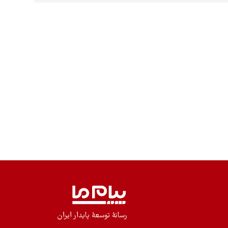
رسانۀ توسعۀ پایدار ایران