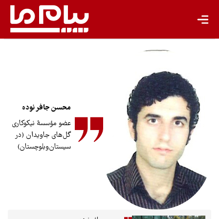
کشاورزی پایدار
گردشگری پایدار
اقتصاد سبز
معیشت پایدار
مسئولیت اجتماعی شرکت‌ها
محسن جافر نوده
بیشتر
عضو مؤسسهٔ نیکوکاری
گل‌های جاویدان (در
سبک زندگی
سیستان‌و‌بلوچستان)
جهان پژوهش
یادداشت
تجدیدپذیر