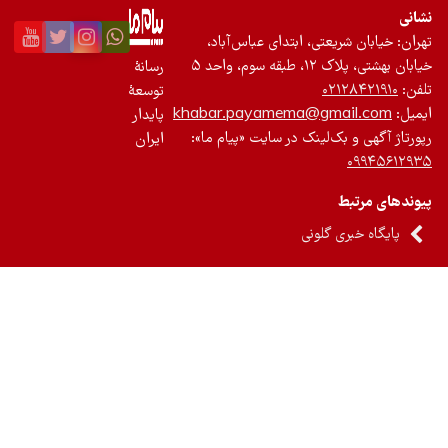
یعتی، ابتدای عباس‌آباد،
 واحد ۵
رسانۀ
۰۲
توسعۀ
khabar.payamema@gma
پایدار
ک‌لینک در سایت «پیام ما»:
ایران
 گلونی