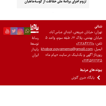
لزوم اجرای برنامۀ ملی حفاظت از کوسه‌ماهیان
تجدیدپذیر
تازه‌ها
نشانی
باشگاه نویسندگان
تهران: خیابان شریعتی، ابتدای عباس‌آباد،
خیابان بهشتی، پلاک ۱۲، طبقه سوم، واحد ۵
رسانۀ
تلفن:
۰۲۱۲۸۴۲۱۹۱۰
توسعۀ
ایمیل:
khabar.payamema@gmail.com
پایدار
رپورتاژ آگهی و بک‌لینک در سایت «پیام ما»:
ایران
۰۹۹۴۵۶۱۲۹۳۵
پیوندهای مرتبط
پایگاه خبری گلونی