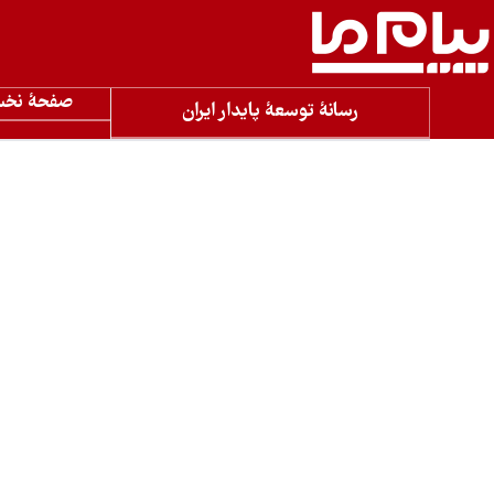
صفحۀ نخ
رسانۀ توسعۀ پایدار ایران