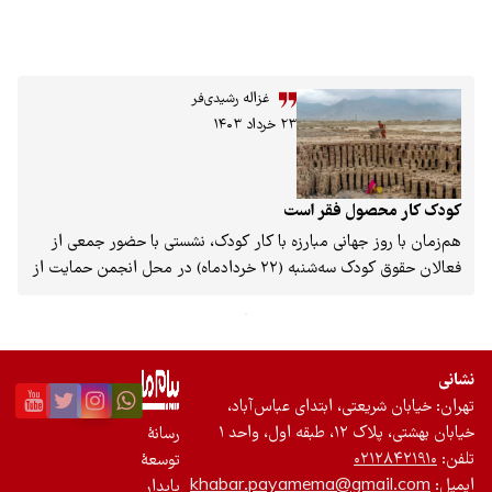
غزاله رشیدی‌فر
۲۳ خرداد ۱۴۰۳
ل فقر است
هانی مبارزه با کار کودک، نشستی با حضور جمعی از
فعالان حقوق کودک سه‌شنبه (۲۲‌‌ خردادماه) در محل انجمن حمایت از
زار شد. محورهای اصلی کار کودک، تعهدات ما در
ن‌المللی و بررسی روان‌شناختی مسئلۀ کار‌ کودک، از
ر این نشست، متخصصان حوزۀ کودک به آن پرداختند.
اب «پایان دادن به کار کودک در خیابان» معرفی و
ی، ابتدای عباس‌آباد،
د ۱
رسانۀ
توسعۀ
khabar.payamema@g
پایدار