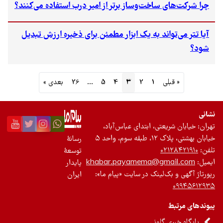
چرا شرکت‌های ساخت‌وساز برتر از امیر درب استفاده می‌کنند؟
آیا تتر می‌تواند به یک ابزار مطمئن برای ذخیره ارزش تبدیل
شود؟
« قبلی
1
2
3
4
5
…
26
بعدی »
نشانی
تهران: خیابان شریعتی، ابتدای عباس‌آباد،
خیابان بهشتی، پلاک ۱۲، طبقه سوم، واحد ۵
رسانۀ
تلفن:
۰۲۱۲۸۴۲۱۹۱۰
توسعۀ
ایمیل:
khabar.payamema@gmail.com
پایدار
رپورتاژ آگهی و بک‌لینک در سایت «پیام ما»:
ایران
۰۹۹۴۵۶۱۲۹۳۵
پیوندهای مرتبط
پایگاه خبری گلونی