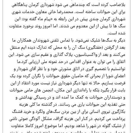
لاصاحب کرده است که چندماهی می شود شهرداری کرمان پناهگاهی
رای این حیوانات ساخته است. محمدرضا خانی معاون خدمات شهری
هرداری کرمان چندی پیش در این رابطه به «پیام ما» گفته بود: این
گ ها تا پیش از این معدوم می شدند. اما امروز روند برخورد متفاوت
ده است.
یگر به سگ‌ها شلیک نمی‌شود. با تماس تلفنی شهروندان همکاران ما
عد از گرفتن (خفتگیری) سگ ‌آن را به محلی که تدارک دیده ایم منتقل
ی‌کنند و بعد از واکسیناسیون، پلاک گذاری و عقیم سازی می شود. این
فاق را می توان به عنوان اقدامی در حد نمونه ملی ارزیابی کرد.ما
انستیم با تصمیم گیری در اتاق مشورتی خود و با نظر آقای شهردار و
عضای شورا از بحرانی که حامیان حقوق حیوانات را نگران کرده بود یک
صت بسازیم. حالا نه تنها دیگر شهرداری نیاز نیست مورد انتقاد از این
بت قرار بگیرد بلکه با راه‌اندازی این مکان، انجمن های حامی حیوانات
 دوستداران حیوانات به کمک ما آمده اند و در رسیدگی بهداشتی و
تی تغذیه این حیوانات یاری می رسانند. در گذشته ما کلی هزینه
کارگیری نیروی انسانی برای از بین بردن سگ‌های ولگرد و خرید فشنگ
رداخت می کردیم. در کنار این هزینه گزاف، مشکل آلودگی صوتی ناشی
ز شلیک گلوله در شهر را شاهد بودیم. اما موضوع امروز کاملا متفاوت