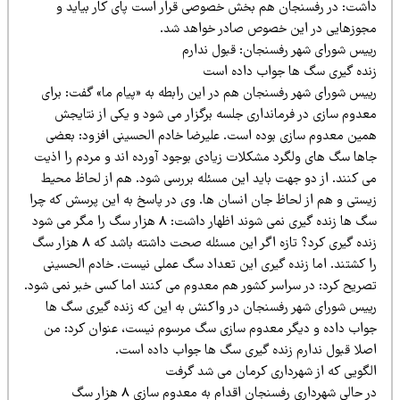
اشت: در رفسنجان هم بخش خصوصی قرار است پای کار بیاید و
جوزهایی در این خصوص صادر خواهد شد.
ییس شورای شهر رفسنجان: قبول ندارم
نده گیری سگ ها جواب داده است
ییس شورای شهر رفسنجان هم در این رابطه به «پیام ما» گفت: برای
عدوم سازی در فرمانداری جلسه برگزار می شود و یکی از نتایجش
مین معدوم سازی بوده است. علیرضا خادم الحسینی افزود: بعضی
اها سگ های ولگرد مشکلات زیادی بوجود آورده اند و مردم را اذیت
ی کنند. از دو جهت باید این مسئله بررسی شود. هم از لحاظ محیط
یستی و هم از لحاظ جان انسان ها. وی در پاسخ به این پرسش که چرا
سگ ها زنده گیری نمی شوند اظهار داشت: 8 هزار سگ را مگر می شود
زنده گیری کرد؟ تازه اگر این مسئله صحت داشته باشد که 8 هزار سگ
ا کشتند. اما زنده گیری این تعداد سگ عملی نیست. خادم الحسینی
صریح کرد: در سراسر کشور هم معدوم می کنند اما کسی خبر نمی شود.
ییس شورای شهر رفسنجان در واکنش به این که زنده گیری سگ ها
واب داده و دیگر معدوم سازی سگ مرسوم نیست، عنوان کرد: من
صلا قبول ندارم زنده گیری سگ ها جواب داده است.
لگویی که از شهرداری کرمان می شد گرفت
در حالی شهرداری رفسنجان اقدام به معدوم سازی 8 هزار سگ