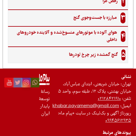
2
رقص عزا
3
مبارزه با جست‌وجوی گنج‌
هوای آلوده با موتورهای منسوخ‌شده و آلاینده خودروهای
4
داخلی
5
گنجِ گمشده زیر چرخ لودرها
نی
ان: خیابان شریعتی، ابتدای عباس‌آباد،
 بهشتی، پلاک ۱۲، طبقه سوم، واحد ۵
رسانۀ
ن:
۰۲۱۲۸۴۲۱۹۱۰
توسعۀ
یل:
khabar.payamema@gmail.com
پایدار
رتاژ آگهی و بک‌لینک در سایت «پیام ما»:
ایران
۰۹۹۴۵۶۱۲
ندهای مرتبط