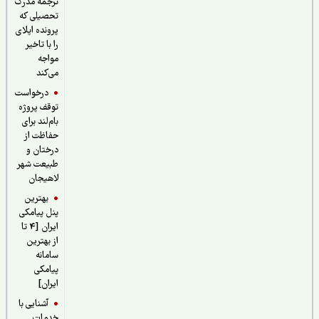
ترجمه مدرک
تحصیلی که
پرونده اپلای
را با تاخیر
مواجه
می‌کند
درخواست
توقف پروژه
بام‌لند برای
حفاظت از
درختان و
طبیعت شهر
لاهیجان
بهترین
پنل پیامکی
ایران [4 تا
از بهترین
سامانه
پیامکی
ایران]
آشنایی با
خدمات