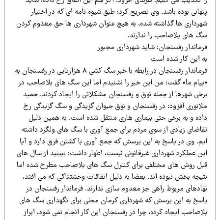
ا تکذیب می کنیم. هرندی افزود: اگر هم این اتفاق رخ داده، شاید
هانی بوده باشد. وی تصریح کرد: طبق شیوه نامه ای که در اختیار
هرداری ها گذاشته شده، به هیچ عنوان شهرداری ها حق معدوم کردن
گ های بلاصاحب را ندارند.
رماندار رفسنجان: شاید شهرداری مجبور
ه این کار شده است
فرماندار رفسنجان در رابطه با خبر سگ کشی 8 هزارتایی در رفسنجان به
پیام ما» گفت: من این خبر را نشنیدم اما این سگ های بلاصاحب در
رخی شهرها از جمله نوق و رفسنجان مشکلاتی را ایجاد کردند. حمید
لانوری افزود: در رفسنجان و نوق حیوان گزیدگی و سگ گزیدگی رخ
اده و به برخی حتی بیماری هاری منتقل شده است. به همین دلیل
قاضای زیادی از سوی مردم برای جمع آوری با سگ های ولگرد داشته
یم. وی در پاسخ به این پرسش که جمع آوری با کشتن فرق دارد و آیا
ین عملکرد شهرداری غیرقانونی نیست، اظهار داشت: ببینید از سال های
بل روش های مختلفی برای کنترل سگ های بلاصاحب مطرح شده اما
تیجه بخش نبوده اند. بعضا به دلیل اتفاقات وحشتناکی که می افتد،
هادهای مربوط راهی جز معدوم سازی ندارند. فرماندار رفسنجان در
اسخ به این پرسش که شهرداری کرمان محلی برای نگهداری سگ های
اصاحب ایجاد کرده، چرا در رفسنجان این کار انجام نمی شود، ابراز