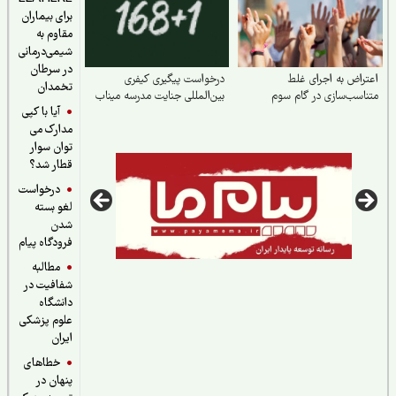
برای بیماران
مقاوم به
شیمی‌درمانی
در سرطان
راض به اجرای غلط
درخواست پیگیری کیفری
تخمدان
اسب‌سازی در گام سوم
بین‌المللی جنایت مدرسه میناب
آیا با کپی
مدارک می
توان سوار
قطار شد؟
درخواست
لغو بسته
شدن
فرودگاه پیام
مطالبه
شفافیت در
دانشگاه
علوم پزشکی
ایران
خطاهای
پنهان در