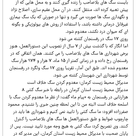
ایست سگ های بلاصاحب را زنده گیری کنند و به محل هایی که از
یش تعبیه کرده اند، منتقل کنند. در آن محل عقیم سازی، اصلاح نژاد
 نگهداری سگ ها صورت می گیرد و تنها در صورتی که یک سگ بیماری
رقابل درمانی داشته باشد، با استفاده از روش های بیولوژیکی و بگونه
ی که حیوان درد نکشد، معدوم شود.
 سگ در رفسنجان کشته می شود
اما انگار که با گذشت بیش از 7 سال از تصویب این دستورالعمل، هنوز
رخی شهرداری ها سگ های بلاصاحب را می کشند. همان اتفاقی که در
رفسنجان رخ داده و در زمانی کمتر از 15 ماه، 7 هزار و 974 هزار سگ
معدوم شده اند. طبق این آمار، تقریبا روزی 17 سگ ولگرد در رفسنجان
وسط شهرداری این شهرستان کشته می شود.
دیرکل محیط زیست کرمان: معدوم کردن سگ خلاف است
مدیرکل محیط زیست استان کرمان در رابطه با خبر سگ کشی 8
زارتایی در رفسنجان به «پیام ما» گفت: از نظر ما معدوم کردن سگ با
سلحه خلاف است البته من تا این لحظه چنین خبری را نشنیدم. محمود
فرزاده افزود: ما سگ کشی را تایید نمی کنیم و شهرداری ها باید در
ارچوب ضوابط و طبق دستورالعمل ها سگ های بلاصاحب را کنترل
نند. وی تصریح کرد: سگ کشی به هیچ وجه مورد تایید نیست. پس از
ایان صحبت با مدیرکل محیط زیست استان کرمان، این مدیر که در