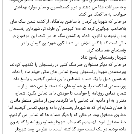
ده است. دوستداران حیوانات در مجموعه ساخته شده حاضر می‌شوند
 به حیوانات غذا می دهند و در واکسیناسیون و سایر موارد بهداشتی
یوانات به ما کمک می کنند.
ر حالی که شهرداری کرمان با ساختن پناهگاه، از کشته شدن سگ های
بلاصاحب جلوگیری کرده که 100 کیلومتر آن طرف تر، شهرداری رفسنجان
دون توجه به قانون، اقدام به کشتن سگ ها می کند. این موضوع در
الی است که با کمی تلاش می شد الگوی شهرداری کرمان را در
فسنجان هم پیاده کرد.
هردار رفسنجان پاسخ نداد
ر حالی که دیگر مسئولان خبر سگ کشی در رفسنجان را تکذیب کردند،
ورمحمدی شهردار رفسنجان پاسخ تماس های مکرر «پیام ما» را نداد.
ه همین دلیل با یک شماره ناشناس با وی تماس گرفتیم و پاسخ داد.
ورمحمدی اما گفت پاسخ شماره های ناشناخته را نمی دهد و از ما
ماره تماس روزنامه را خواست تا خودش با ما تماس بگیرد. شماره
تر را به او دادیم اما تماسی با ما نگرفت. پس از ساعتی منتظر ماندن
ا همان شماره ای که به شهردار رفسنجان داده بودیم، تماس گرفتیم اما
ط وی مشغول بود. در حالی که با دیگر شماره ها که تماس می گرفتیم،
ط مشغول نبود. فهمیدیم که جناب شهردار شماره روزنامه را که به وی
اده بودیم در بلک لیست خود گذاشته است. به نظر می رسد شهردار