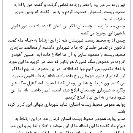
ران به سر می برد با دفتر روزنامه تماس گرفت و گفت: من با اداره
حیط زیست رفسنجان صحبت کردم و به من گفتند که چنین خبری
قیقت ندارد.
ییس محیط زیست رفسنجان: اگر این اتفاق افتاده باشد به طور قانونی
ا شهرداری برخورد می کنیم
ییس اداره محیط زیست شهرستان هم در این ارتباط به «پیام ما» گفت:
اکنون در تمامی جلساتی که ما با شهرداری داشتیم از مخالفت سازمان
حیط زیست با معدوم سازی به آن ها اطلاع داده ایم. حسین آخوندی
افزود: در خصوص سگ کشی 8 هزارتایی که شما می گویید ما این مورد
ا فعلا تکذیب می کنیم چرا که اطلاعی در این خصوص نداریم اما اگر
ن اتفاق از طریق شهرداری رخ داده باشد، قطعا به طور قانونی برخورد
ی کنیم. وی در پاسخ به این پرسش که آیا شیوه نامه کنترل سگ های
لگرد به شهرداری رفسنجان ابلاغ شده است، اظهار داشت: بله. ما این
وه نامه را به این نهاد ابلاغ کردیم.
وابط عمومی محیط زیست استان: شاید شهرداری پنهانی این کار را کرده
اشد
دیر روابط عمومی محیط زیست استان کرمان هم در این ارتباط به
یام ما» گفت: تا این لحظه ما از این موضوع اطلاع نداریم و این خبر