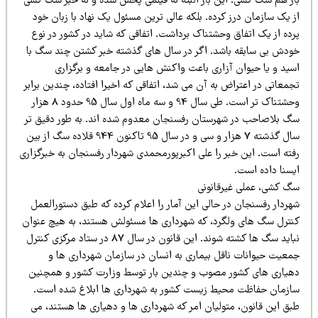
از هم سگ کشی. این بار البته نه فیلمی پخش شده و نه خبر سگ کشی
 یک سازمان درز کرده. بلکه عالی ترین مسئول یک نهاد با زبان خود
رده از یک اتفاق وحشتناک برداشت. اتفاقی که شاید در کشور در نوع
ودش بی سابقه باشد. اگر در سال های گذشته خبر کشتن چند سگ با
سید و یا حیوان آزاری باعث واکنش هایی در جامعه و برگزاری
معاتی در اعتراض به آن می شد، اتفاقی که اخیرا افتاده، چندین برابر
وحشتناک تر است. طی سال 94 و سه ماه اول سال 95 حدود 8 هزار
گ بلاصاحب در شهرستان رفسنجان معدوم شده اند. به طور دقیق تر
سال گذشته 7 هزار و سی و در سال 95 تاکنون 944 قلاده سگ از بین
فته است. این خبر را علی اکبرپورمحمدی شهردار رفسنجان به خبرگزاری
یسنا داده است.
گ کشی، عملی غیرقانونی
هردار رفسنجان در حالی این آمار را اعلام کرده که طبق دستورالعمل
نترل سگ های ولگرد، که شهرداری ها مسئولش هستند، به هیچ عنوان
نباید سگ ها کشته شوند. این قانون در سال 87 در ستاد مرکزی کنترل
معیت حیوانات ناقل بیماری به انسان در سازمان شهرداری ها و
هیاری های کشور مصوب و چندین بار توسط وزارت کشور و همچنین
ازمان حفاظت محیط زیست کشور به شهرداری ها ابلاغ شده است.
بق این قانون، متولیان امر که شهرداری ها و دهیاری ها هستند، می