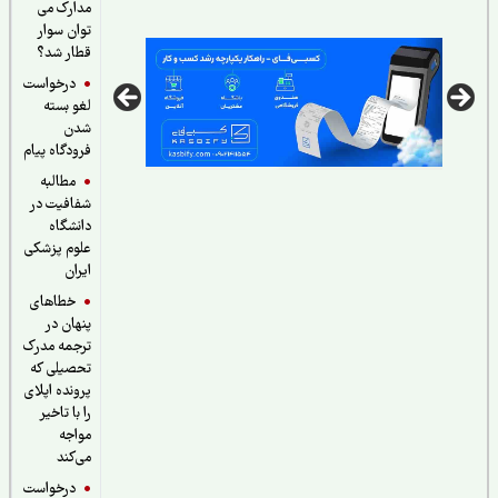
مدارک می
سازمان سنجش
توان سوار
قطار شد؟
درخواست
لغو بسته
شدن
فرودگاه پیام
مطالبه
شفافیت در
دانشگاه
علوم پزشکی
ایران
خطاهای
پنهان در
ترجمه مدرک
تحصیلی که
پرونده اپلای
را با تاخیر
مواجه
می‌کند
درخواست