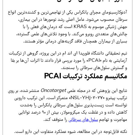
دنوکارسینومای مجرای پانکراس یکی از تهاجمی‌ترین و کشنده‌ترین انواع
رطان محسوب می‌شود. عامل اصلی رشد تومورها در این بیماری،
جهش ژنتیکی موسوم به KRAS است که درمان‌های فعلی را با
الش‌های متعددی روبرو می‌کند. با وجود تلاش‌های علمی گسترده،
یاری از بیماران همچنان فاقد گزینه‌های درمانی مؤثر هستند.
م تحقیقاتی دانشگاه فلوریدا ای اند ام در این پروژه، گروهی از ترکیبات
آزمایشی به نام «PCAI» را مورد بررسی قرار دادند تا اثرات آن‌ها بر بقا
 گسترش سلول‌های سرطانی را بسنجند.
کانیسم عملکرد ترکیبات PCAI
تایج این پژوهش که در مجله علمی
Oncotarget
منتشر شده، بر روی
ترکیب پیشرو «NSL-YHJ-2-27» متمرکز است. این ترکیب دارویی
وانسته است زیست‌پذیری سلول‌های سرطانی پانکراس را به‌شدت
کاهش داده و در غلظت یک میکرومولار، بیش از ۹۰ درصد توانایی
هاجرت و تهاجم
سلول‌های سرطانی
را متوقف کند.
کته قابل‌توجه در این مطالعه، شیوه عملکرد متفاوت این دارو است.