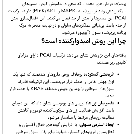
رخلاف درمان‌های معمول که سعی در خاموش کردن مسیرهای
سیگنال‌دهی رشد تومور (مانند MAPK و PI3K/AKT) دارند، ترکیبات
PCAI این مسیرها را بیش از حد فعال می‌کنند. این «فعال‌سازی بیش
ز حد» باعث بی‌ثباتی عملکردهای سلولی و در نهایت منجر به مرگ
نامه‌ریزی‌شده سلول (آپوپتوز) می‌شود.
را این روش امیدوارکننده است؟
یافته‌های این پژوهش نشان می‌دهد ترکیبات PCAI دارای مزایای
لیدی زیر هستند:
اثربخشی گسترده:
برخلاف برخی داروهای هدفمند که تنها یک
نوع جهش خاص را هدف قرار می‌دهند، این ترکیبات قادرند
سلول‌های سرطانی با چندین جهش مختلف KRAS را هدف قرار
دهند.
تغییر بیان ژن‌ها:
بررسی‌های رونویسی نشان داد که این درمان
باعث افزایش فعالیت ژن‌های سرکوب‌کننده تومور و کاهش
فعالیت ژن‌های مرتبط با متاستاز می‌شود.
ایجاد استرس سلولی:
با افزایش گونه‌های فعال اکسیژن و
فعال‌سازی آنزیم‌های کاسپاز، شرایط برای بقای سلول سرطانی