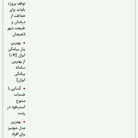
توقف پروژه
بام‌لند برای
حفاظت از
درختان و
طبیعت شهر
لاهیجان
بهترین
پنل پیامکی
ایران [4 تا
از بهترین
سامانه
پیامکی
ایران]
آشنایی با
خدمات
متنوع
اسنپ‌فود در
رشت
بهترین
مدل شومیز
برای افراد