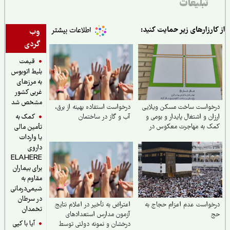
تبلیغات
ارزارهای زیر حمایت کنید:
وب
گردی
قیمت
بلیط اتوبوس
به مرزهای
غربی کشور
مشخص شد
خواست ساخت مسکن ویلایی
درخواست استفاده بهینه از برق،
کمک به
ان و اشتغال پایدار و بومی و
آب و گاز در ساختمان
ک به مهاجرت معکوس در
تأمین مالی
ستان تربت جام
یا واردات
داروی
ELAHERE
برای بیماران
مقاوم به
شیمی‌درمانی
در سرطان
واست عدم اعزام حجاج به
اعتراض به تأخیر در اعلام نتایج
تخمدان
آزمون مدارس استعدادهای
آیا با کپی
درخشان و نمونه دولتی توسط