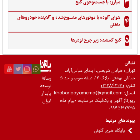
3
مبارزه با جست‌وجوی گنج‌
هوای آلوده با موتورهای منسوخ‌شده و آلاینده خودروهای
4
داخلی
5
گنجِ گمشده زیر چرخ لودرها
نی
ان: خیابان شریعتی، ابتدای عباس‌آباد،
 بهشتی، پلاک ۱۲، طبقه سوم، واحد ۵
رسانۀ
ن:
۰۲۱۲۸۴۲۱۹۱۰
توسعۀ
یل:
khabar.payamema@gmail.com
پایدار
رتاژ آگهی و بک‌لینک در سایت «پیام ما»:
ایران
۰۹۹۴۵۶۱۲
ندهای مرتبط
پایگاه خبری گلونی