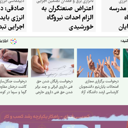
انرژی
ناترازی برق و فقدان تضمین اجرایی
دیپلماسی انرژی 
 هزار مدرسه
اعتراض صنعتگران به
صادقی: دی
ه
الزام احداث نیروگاه
انرژی باید
یان
خورشیدی
اجرایی تب
نید:
درخواست برگزاری مجازی
درخواست رایگان شدن حق
درخواست جنگل‌سازی
امتحانات پایان‌ترم دانشجویان
فنی داروی ایرانی و چند برابر
کاشت درختان مقاوم د
کارشناسی ارشد دانشگاه آزاد
شدن حق فنی داروی خارجی
گرما و سرما در کوه‌
دربند و ...