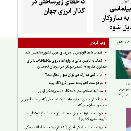
۵ خطای زیرساختی در
ایران
پلماسی
گذار انرژی جهان
 به سازوکار
دیل شود
وب گردی
قیمت بلیط اتوبوس به مرزهای غربی کشور مشخص شد
کمک به تأمین مالی یا واردات داروی ELAHERE برای
بیماران مقاوم به شیمی‌درمانی در سرطان تخمدان
آیا با کپی مدارک می توان سوار قطار شد؟
درخواست لغو بسته شدن فرودگاه پیام
 با
ر برابر
مطالبه شفافیت در دانشگاه علوم پزشکی ایران
های درکه،
خطاهای پنهان در ترجمه مدرک تحصیلی که پرونده اپلای را
با تاخیر مواجه می‌کند
درخواست توقف پروژه بام‌لند برای حفاظت از درختان و
طبیعت شهر لاهیجان
بهترین پنل پیامکی ایران [4 تا از بهترین سامانه پیامکی