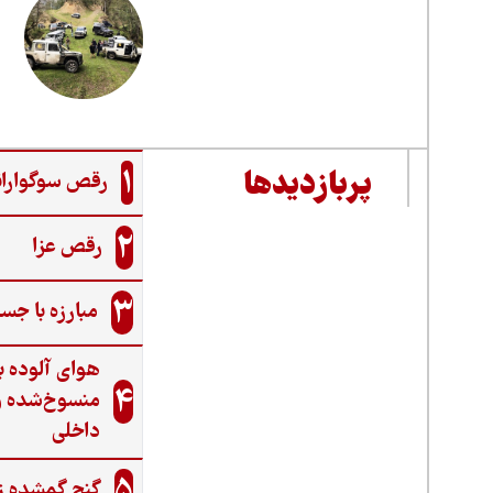
1
پربازدیدها
رقص سوگواران
2
رقص عزا
3
مبارزه با جس
هوای آلوده ب
4
منسوخ‌شده و
داخلی
5
گنجِ گمشده ز