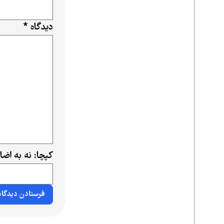
دیدگاه
*
کپچا: نه به اض