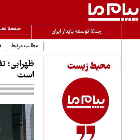
صفحۀ نخ
رسانۀ توسعۀ پایدار ایران
مطالب مرتبط
ن
ظهرابی: تغ
محیط زیست
است