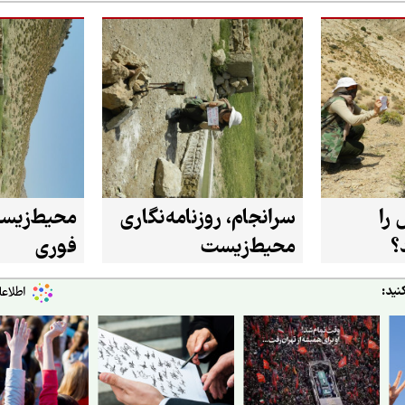
را
سرانجام، روزنامه‌نگاری
محیط‌زیست
؟
محیط‌زیست
فوری
نید: