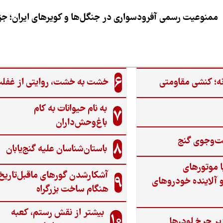
ممنوعیت رسمی آفرودسواری در جنگل‌ها و کویرهای ایران؛ جزی
6
ه؛ کنشی مقاومتی
خشت به خشت، روایتی از غفل
به نام حیوانات به کام
7
باغ‌وحش‌داران
ت‌وجوی گنج‌
8
باستان‌شناسان علیه گنج‌یابان
ا موتورهای
آشکارشدن گورهای ماقبل‌تاریخ
9
 آلاینده خودروهای
هنگام ساخت بزرگراه
بیشتر از نقش رستم، کعبه
10
یر چرخ لودرها