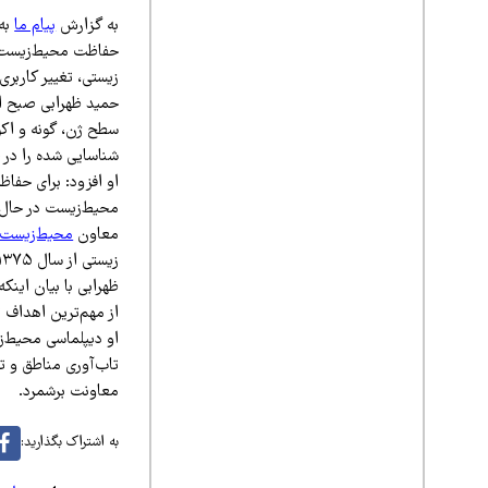
به گزارش
پیام ما
به 
حفاظت محیط‌زیست در
زیستی، تغییر کاربری
شناسایی شده را در 
او افزود: برای حفا
محیط‌زیست در حال 
معاون
محیط‌زیست
زیستی از سال ۱۳۷۵، گفت: پروتکل ناگویا و پروتکل ایمنی زیستی از ارکان مهم این کنوانسیون به شمار می‌روند.
از مهم‌ترین اهداف 
او دیپلماسی محیط‌زی
تاب‌آوری مناطق و ت
معاونت برشمرد.
به اشتراک بگذارید: