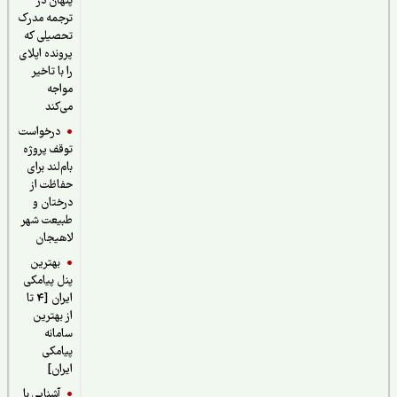
پنهان در
ترجمه مدرک
تحصیلی که
پرونده اپلای
را با تاخیر
مواجه
می‌کند
درخواست
توقف پروژه
بام‌لند برای
حفاظت از
درختان و
طبیعت شهر
لاهیجان
بهترین
پنل پیامکی
ایران [4 تا
از بهترین
سامانه
پیامکی
ایران]
آشنایی با