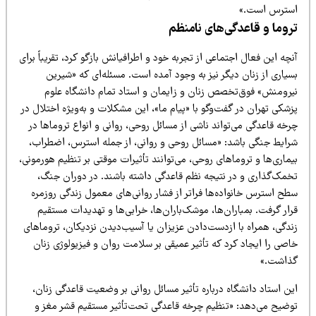
سترس است.»
روما و قاعدگی‌های نامنظم
چه این فعال اجتماعی از تجربه خود و اطرافیانش بازگو کرد، تقریباً برای
یاری از زنان دیگر نیز به وجود آمده است. مسئله‌ای که «شیرین
یرومنش» فوق‌تخصص زنان و زایمان و استاد تمام دانشگاه علوم
شکی تهران در گفت‌وگو با «پیام ما»، این مشکلات و به‌ویژه اختلال در
خه قاعدگی می‌تواند ناشی از مسائل روحی، روانی و انواع تروماها در
رایط جنگی باشد: «مسائل روحی و روانی، از جمله استرس، اضطراب،
ماری‌ها و تروماهای روحی، می‌توانند تأثیرات موقتی بر تنظیم هورمونی،
خمک‌گذاری و در نتیجه نظم قاعدگی داشته باشند. در دوران جنگ،
طح استرس خانواده‌ها فراتر از فشار روانی‌های معمول زندگی روزمره
ار گرفت. بمباران‌ها، موشک‌باران‌ها، خرابی‌ها و تهدیدات مستقیم
ندگی، همراه با ازدست‌دادن عزیزان یا آسیب‌دیدن نزدیکان، تروماهای
صی را ایجاد کرد که تأثیر عمیقی بر سلامت روان و فیزیولوژی زنان
ذاشت.»
ن استاد دانشگاه درباره تأثیر مسائل روانی بر وضعیت قاعدگی زنان،
وضیح می‌دهد: «تنظیم چرخه قاعدگی تحت‌تأثیر مستقیم قشر مغز و