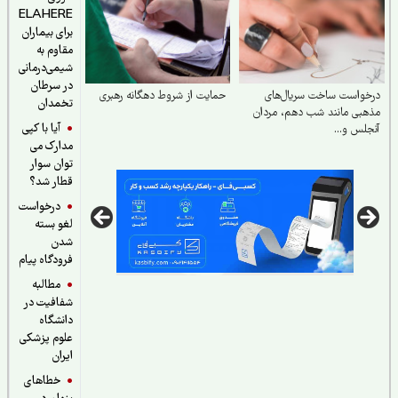
ELAHERE
برای بیماران
مقاوم به
شیمی‌درمانی
در سرطان
واست ساخت سریال‌های
حمایت از شروط دهگانه رهبری
تخمدان
بی مانند شب دهم، مردان
آیا با کپی
لس و...
مدارک می
توان سوار
قطار شد؟
درخواست
لغو بسته
شدن
فرودگاه پیام
مطالبه
شفافیت در
دانشگاه
علوم پزشکی
ایران
خطاهای