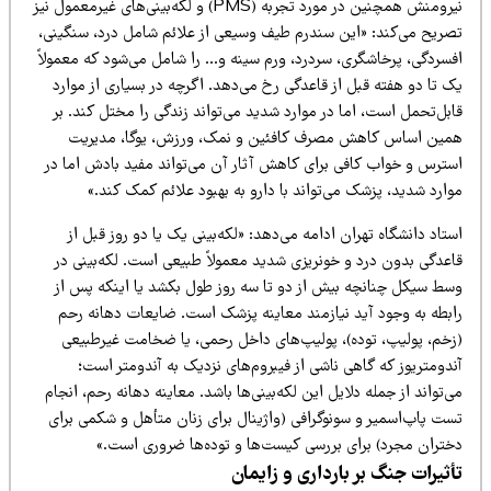
نیرومنش همچنین در مورد تجربه (PMS) و لکه‌بینی‌های غیرمعمول نیز
صریح می‌کند: «این سندرم طیف وسیعی از علائم شامل درد، سنگینی،
فسردگی، پرخاشگری، سردرد، ورم سینه و… را شامل می‌شود که معمولاً
 تا دو هفته قبل از قاعدگی رخ می‌دهد. اگرچه در بسیاری از موارد
بل‌تحمل است، اما در موارد شدید می‌تواند زندگی را مختل کند. بر
مین اساس کاهش مصرف کافئین و نمک، ورزش، یوگا، مدیریت
سترس و خواب کافی برای کاهش آثار آن می‌تواند مفید بادش اما در
ارد شدید، پزشک می‌تواند با دارو به بهبود علائم کمک کند.»
تاد دانشگاه تهران ادامه می‌دهد: «لکه‌بینی یک یا دو روز قبل از
اعدگی بدون درد و خونریزی شدید معمولاً طبیعی است. لکه‌بینی در
سط سیکل چنانچه بیش از دو تا سه روز طول بکشد یا اینکه پس از
ابطه به وجود آید نیازمند معاینه پزشک است. ضایعات دهانه رحم
زخم، پولیپ، توده)، پولیپ‌های داخل رحمی، یا ضخامت غیرطبیعی
دومتریوز که گاهی ناشی از فیبروم‌های نزدیک به آندومتر است؛
‌تواند از جمله دلایل این لکه‌بینی‌ها باشد. معاینه دهانه رحم، انجام
ست پاپ‌اسمیر و سونوگرافی (واژینال برای زنان متأهل و شکمی برای
ختران مجرد) برای بررسی کیست‌ها و توده‌ها ضروری است.»
أثیرات جنگ بر بارداری و زایمان