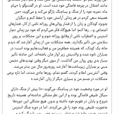
انند اختلال در چرخه قاعدگی خود شده است. او در گفت‌وگو با «پیام
»، تجربه خود را از جنگ و پساجنگ بازگو می‌کند و می‌گوید: «من
میشه سعی کردم در هر زمانی آرامش خود را حفظ کنم و دیگران
‌ویژه کودکان و زنان را از فشار روانی‌های روزانه ناشی از کار، فشارهای
تماعی و… رها کنم؛ اما هیچ‌گاه فکر نمی‌کردم که خود نیز زمانی دچار
سترس و اضطراب ناشی از وقایع روزانه شوم و این مشکلات بر روی
لامتی من تأثیر بگذارند. همه مشکلات من از زمانی آغاز شد که دیدم
انه یک کودک، که همیشه خط‌قرمز من و فعالیت‌هایم بوده است؛ در
باران نابود شده و والدینش زیر آوار جان باخته‌اند. این حادثه تأثیر
سیار بدی روی روان من گذاشت. از سوی دیگر وقتی تهدیدهای دشمن
نی بر بمباران زیرساخت‌ها آغاز شد روزبه‌روز حال من بدتر می‌شد.
تی آتش‌بس اعلام کردند، گفتم تمام، روزها عادی شدند، اما تازه برخی
شکلات در جسم من و بسیاری دیگر از زنان آغاز شد.»
و در مورد وضعیت خود در پساجنگ می‌گوید: «تا پیش از جنگ دارای
یکل طبیعی قاعدگی بوده و از این نظر مشکلی نداشته‌ام. همیشه تاریخ
روع و پایان در تقویم خود داشته و بدون هیچ مشکلی این دوره‌ها
ه‌صورت طبیعی روند خود را طی می‌کردند. اما در دوره جنگ استرس
دیدی به من وارد شد و تمامی سیستم عصبی من را درگیر کرد و