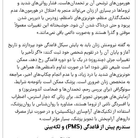
ورمون‌های ترشحی آن بر تخمدان‌هاست. فشار روانی‌های شدید و
وماها در بسیاری از زنان می‌تواند منجر به اختلال در هورمون‌ها، عدم
خمک‌گذاری منظم، خونریزی‌های نامنظم، زودرس یا دیررس شدن
ریود و حتی دردناک شدن آن شود. خوشبختانه این تغییرات معمولاً
قتی و گذرا هستند و به‌صورت دائمی باقی نمی‌مانند.»
ه گفته نیرومنش زنان باید به پایش سیکل قاعدگی خود بپردازند و تاریخ
از و پایان آن را در تقویم شخصی خود ثبت کنند: «اگر تأخیر یا
غییرات جزئی (چندروزه) در یک یا دو دوره قاعدگی رخ دهد، ممکن
ست طبیعی تلقی شود؛ اما در صورت تداوم نامنظمی‌ها، همراهی با
نریزی‌های شدید یا درد زیاد، و یا عدم انجام چکاپ‌های اخیر، مراجعه
ه متخصص زنان ضروری است. پزشک ممکن است باتوجه‌به شرایط،
ونوگرافی (برای بررسی رحم، تخمدان‌ها و ضخامت آندومتریوز) و
زمایش‌های هورمونی تجویز کند. برای زنانی که دچار استرس، اضطراب
 افسردگی ناشی از تروما هستند، مشاوره با روان‌شناس یا روان‌پزشک،
ستفاده از تکنیک‌های آرام‌سازی (ریلکسیشن) و در صورت نیاز مصرف
اروهای آرام‌بخش با تجویز پزشک، بسیار مؤثر است.»
درم پیش از قاعدگی (PMS) و لکه‌بینی