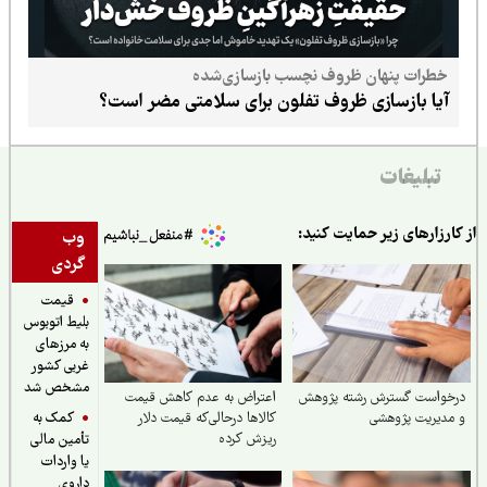
خطرات پنهان ظروف نچسب بازسازی‌شده
آیا بازسازی ظروف تفلون برای سلامتی مضر است؟
تبلیغات
ارزارهای زیر حمایت کنید:
وب
گردی
قیمت
بلیط اتوبوس
به مرزهای
غربی کشور
مشخص شد
خواست گسترش رشته پژوهش
اعتراض به عدم کاهش‌ قیمت
کمک به
دیریت پژوهشی
کالاها درحالی‌که قیمت دلار
ریزش کرده
تأمین مالی
یا واردات
داروی