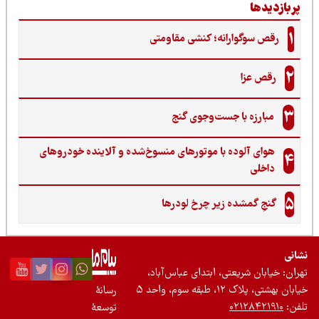
ربازدیدها
1
رقص سوگوارانه؛ کنشی مقاومتی
2
رقص عزا
3
مبارزه با جست‌وجوی گنج‌
هوای آلوده با موتورهای منسوخ‌شده و آلاینده خودروهای
4
داخلی
5
گنجِ گمشده زیر چرخ لودرها
نی
ان: خیابان شریعتی، ابتدای عباس‌آباد،
 بهشتی، پلاک ۱۲، طبقه سوم، واحد ۵
رسانۀ
ن:
۰۲۱۲۸۴۲۱۹۱۰
توسعۀ