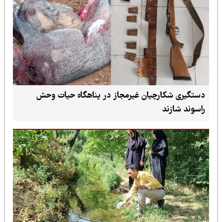
دستگیری شکارچیان غیرمجاز در پناهگاه حیات وحش
راسوند شازند