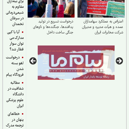
برای بیماران
مقاوم به
شیمی‌درمانی
در سرطان
راض به عملکرد سهامداران
درخواست تسریع در تولید
تخمدان
ه و هیأت مدیره و مدیران
پدافندها، جنگنده‌ها و ناوهای
آیا با کپی
ت مخابرات ایران
جنگی ساخت داخل
مدارک می
توان سوار
قطار شد؟
درخواست
لغو بسته
شدن
فرودگاه پیام
مطالبه
شفافیت در
دانشگاه
علوم پزشکی
ایران
خطاهای
پنهان در
ترجمه مدرک