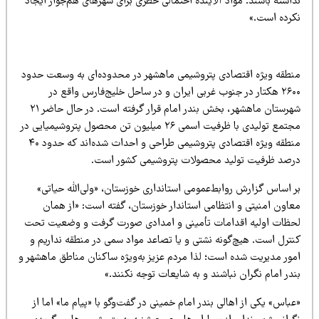
اشته باشند. مواد آلاینده احتمالی خطری برای شهرهای هم‌جوار ایجاد
کرده است.»
نطقه ویژه اقتصادی پتروشیمی ماهشهر در محدوده‌ای به وسعت حدود
۲۶۰۰ هکتار در جنوب غربی ایران و در ساحل خلیج‌فارس واقع در
شهرستان ماهشهر، بخش بندر امام قرار گرفته است. در حال حاضر ۲۱
مجتمع تولیدی با ظرفیت اسمی ۲۶ میلیون تن محصول پتروشیمیایی در
منطقه ویژه اقتصادی پتروشیمی طراحی و احداث شده‌اند که حدود ۴۰
رصد ظرفیت تولید محصولات پتروشیمی کشور است.
ر اساس گزارش روابط‌عمومی استانداری خوزستان، «ولی‌الله حیاتی»
عاون امنیتی و انتظامی استاندار خوزستان، گفته است: «از همان
حظات اولیه اقدامات تأمینی و امدادی صورت گرفت و وضعیت تحت
نترل است. هیچ‌گونه نشتی و یا تصاعد مواد سمی در منطقه نداریم و
مور مدیریت شده است؛ لذا مردم عزیز به‌ویژه ساکنان مناطق ماهشهر و
در امام نگران نباشند و به شایعات توجه نکنند.»
باس» یکی از اهالی بندر امام خمینی در گفت‌وگو با «پیام ما» اما از