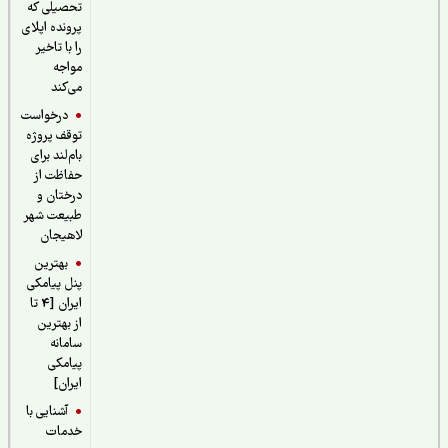
تحصیلی که
پرونده اپلای
را با تاخیر
مواجه
می‌کند
درخواست
توقف پروژه
بام‌لند برای
حفاظت از
درختان و
طبیعت شهر
لاهیجان
بهترین
پنل پیامکی
ایران [4 تا
از بهترین
سامانه
پیامکی
ایران]
آشنایی با
خدمات