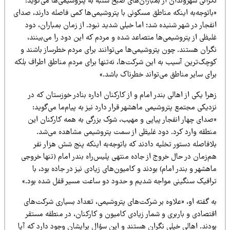
رانی شهروندان از بمباران‌های صبح شنبه به پتروشیمی‌ها می‌گوید:
باتوجه‌به اینکه مناطق مسکونی با پتروشیمی‌ها کمی فاصله دارند، صدای
فجار در شهر شنیده شد؛ اما خیلی شدید نبود. از زمان بمباران، دود
یظی از پتروشیمی‌ها متصاعد شده و مردم که این دود را می‌بینند،
گران هستند. چون پتروشیمی‌ها می‌توانند برای مردم خطرساز باشند و
وچک‌ترین آسیب به این شرکت‌ها، نه‌تنها برای مردم مناطق اطراف بلکه
رای سایر مناطق می‌تواند خطرناک باشد.»
را یکی از اهالی بندر امام و از کارکنان اداره بنادر خوزستان که در
دیکی مجتمع پتروشیمی ماهشهر قرار دارد نیز به پیام‌ما می‌گوید:
صدای چهار انفجار پیاپی و مهیب، شوک بزرگی به همه کارکنان این
نطقه وارد کرد. دود غلیظی از سمت پتروشیمی مشاهده می‌شد.
افاصله دستور تخلیه دادند که باتوجه‌به اینکه پنج شش هزار نفر
‌زمان در حال خروج از جاده منتهی پلیس‌راه بندر امام (تنها خروجی
هشهر و بندر امام) بودند و کامیون‌های زیادی نیز در جاده بود، با
رافیک سنگینی مواجه شدیم و حدود دو ساعت مسیر قفل شده بود.»
ه گفته او، «علاوه بر شرکت‌های پتروشیمی، تعداد بسیاری شرکت‌های
قتصادی و باربری و شمار زیادی کامیون و کارکنان، در منطقه مستقر
دند. اهالی خیلی نگران هستند و این سؤال برایشان وجود دارد که آیا