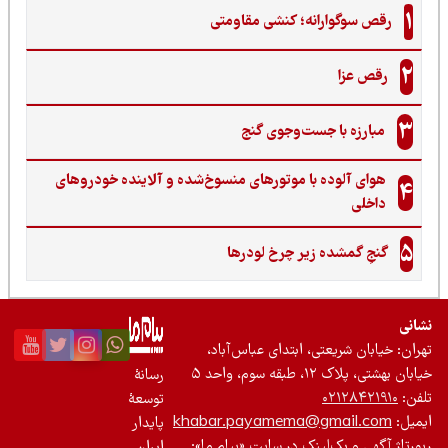
1
رقص سوگوارانه؛ کنشی مقاومتی
2
رقص عزا
3
مبارزه با جست‌وجوی گنج‌
هوای آلوده با موتورهای منسوخ‌شده و آلاینده خودروهای
4
داخلی
5
گنجِ گمشده زیر چرخ لودرها
نی
ان: خیابان شریعتی، ابتدای عباس‌آباد،
 بهشتی، پلاک ۱۲، طبقه سوم، واحد ۵
رسانۀ
ن:
۰۲۱۲۸۴۲۱۹۱۰
توسعۀ
یل:
khabar.payamema@gmail.com
پایدار
رتاژ آگهی و بک‌لینک در سایت «پیام ما»:
ایران