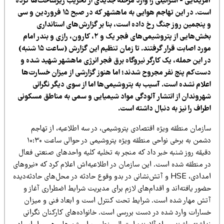
مریکایی - اسرائیلی را وارد مرحله جدیدی از تخریب زیرساخت‌ها کرده
است. در این تهاجم هوایی به ماهشهر که در صبح ۱۵ فروردین و سی
 پنجمین روز جنگ رخ داده است، بنا بر گزارش‌های استانداری
بخش‌هایی از پتروشیمی‌های فجر یک و ۲، کارون، رازی و بندر امام
مورد اصابت قرار گرفتند. تا زمان تنظیم این گزارش (ساعت ۱۵ شنبه)
ر این حمله، یک کارگر نیروگاه برق فجر انرژی ماهشهر شهید شده و
ست‌کم پنج نفر مجروح شدند؛ اما هنوز گزارشی از میزان خسارت‌ها
علام نشده است. آسیب به پتروشیمی‌ها اما از سوی دیگر نگرانی
هروندان از انتشار آلودگی مواد شیمیایی و سمی به مناطق مسکونی
راف را نیز به دنبال داشته است.
ازمان منطقه ویژه اقتصادی پتروشیمی، در سه اطلاعیه، از تهاجم
دشمن به برخی نواحی منطقه ویژه پتروشیمی در حوالی ساعت ۱۰:۳۰
قیقه روز شنبه خبر داد که منجر به تخلیه کلیه واحدهای صنعتی فعال
ر منطقه شده است. این سازمان در اطلاعیه‌اش اعلام کرد که «نیروهای
امدادی، HSE و آتش‌نشانی در بدو وقوع حادثه در محل‌های حادثه‌دیده
ور یافته‌اند و اقدام‌های لازم برای مدیریت شرایط اضطراری آغاز و
تش مهار شده است. شرایط تحت کنترل است و ابعاد فنی و میزان
سارات وارد شده در دست بررسی است. خانواده‌های کارکنان نگرانی