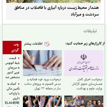
هشدار محیط زیست درباره آبیاری با فاضلاب در مناطق
سردشت و میرآباد
تبلیغات
ارزارهای زیر حمایت کنید:
وب
گردی
قیمت
بلیط اتوبوس
به مرزهای
غربی کشور
مشخص شد
واست اجرای کامل
درخواست ورود قوه قضائیه و
کمک به
ان‌سازی حقوق کارکنان
مدعی العموم به پروژهای ساخت
رت علوم و بهداشت
ساز در منطقه ۲۲ تهران
تأمین مالی
یا واردات
داروی
ELAHERE