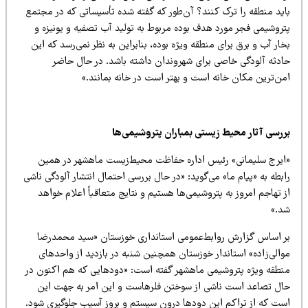
اید منطقه را ترک کنند؟ آن‌طور که گفته شده تأسیساتی که در مجتمع
تروشیمی فجر مورد هدف بوده مربوط به تولید آب تصفیه و یونیزه و
ار آب و برق برای منطقه ویژه بوده، بنابراین به نظر نمی‌رسد که این
ادثه آلودگی خاصی برای شهروندان داشته باشد. در حال حاضر
من‌ترین مکان خانه است و بهتر است در خانه بمانند.»
ررسی آثار محیط زیستی بمباران پتروشیمی
ها
ایرج سلیمانی» رئیس اداره حفاظت محیط‌زیست ماهشهر در همین
بطه به «پیام ما» می‌گوید: «در حال بررسی احتمال انتشار آلودگی ناشی
 تهاجم امروز به پتروشیمی‌ها هستیم و نتایج متعاقباً اعلام خواهد
د.»
ر اساس گزارش روابط‌عمومی استانداری خوزستان «سید محمدرضا
والی‌زاده» استاندار خوزستان همچنین شنبه در بازدید از واحدهای
نطقه ویژه پتروشیمی ماهشهر گفته است: «دودهایی که هم اکنون در
ال تصاعد است ناشی از سوختن فلرهاست و این امر به جهت این
ست که از تراکم این دودها درون سیستم و بروز آسیب جلوگیری شود.