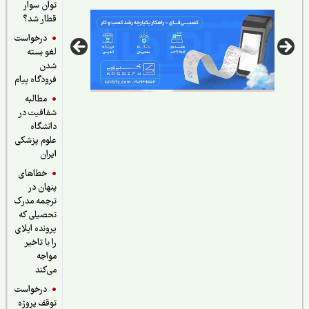
توان سوار
قطار شد؟
درخواست
لغو بسته
شدن
فرودگاه پیام
مطالبه
شفافیت در
دانشگاه
علوم پزشکی
ایران
خطاهای
پنهان در
ترجمه مدرک
تحصیلی که
پرونده اپلای
را با تاخیر
مواجه
می‌کند
درخواست
توقف پروژه