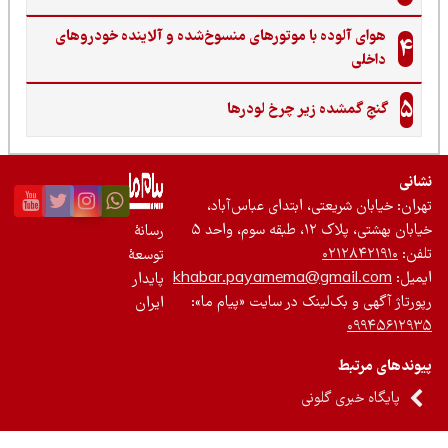
لوده با موتورهای منسوخ‌شده و آلاینده خودروهای
مشده زیر چرخ لودرها
شریعتی، ابتدای عباس‌آباد،
 سوم، واحد ۵
رسانۀ
۰۲۱۲
توسعۀ
khabar.payamema@gmai
پایدار
 بک‌لینک در سایت «پیام ما»:
ایران
بط
ری گلونی