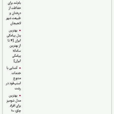
بام‌لند برای
حفاظت از
درختان و
طبیعت شهر
لاهیجان
بهترین
پنل پیامکی
ایران [4 تا
از بهترین
سامانه
پیامکی
ایران]
آشنایی با
خدمات
متنوع
اسنپ‌فود در
رشت
بهترین
مدل شومیز
برای افراد
چاق؛ 10