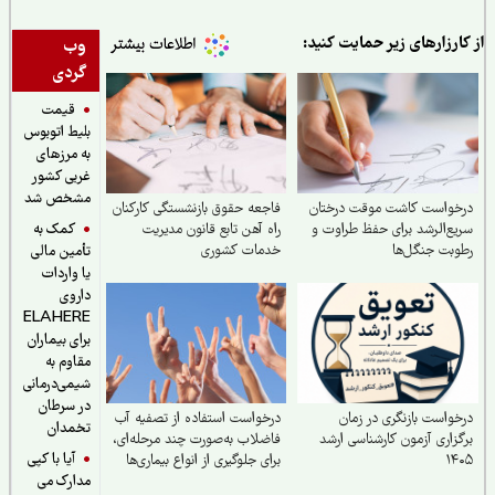
ر حمایت کنید:
وب
گردی
قیمت
بلیط اتوبوس
به مرزهای
غربی کشور
مشخص شد
موقت درختان
فاجعه حقوق بازنشستگی کارکنان
کمک به
ی حفظ طراوت و
راه آهن تابع قانون مدیریت
خدمات کشوری
تأمین مالی
یا واردات
داروی
ELAHERE
برای بیماران
مقاوم به
شیمی‌درمانی
در سرطان
 در زمان
درخواست استفاده از تصفیه آب
تخمدان
ارشناسی ارشد
فاضلاب به‌صورت چند مرحله‌ای،
آیا با کپی
برای جلوگیری از انواع بیماری‌ها
مدارک می