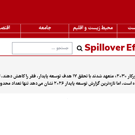
ست
محیط زیست و اقلیم
جامعه
اقتصا
Spillover E
| پیام ما | سال ۲۰۱۵، کشورهای عضو سازمان ملل در قالب «دستورکار ۲۰۳۰» متعهد شدند ب
بهبود بخشند. اکنون کمتر از پنج سال تا پایان این مهلت باقی مانده است، اما 