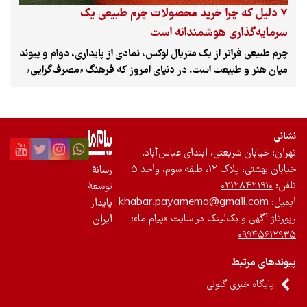
۷ دلیل که چرا خرید محصولات چرم طبیعی یک
تجدیدپذیر
سرمایه‌گذاری هوشمندانه است
تازه‌ها
چرم طبیعی فراتر از یک متریال لوکس، نمادی از پایداری، دوام و پیوند
میان هنر و طبیعت است. در دنیای امروز که فرهنگ «مصرف‌گرایی»
باشگاه نویسندگان
رو به افول و جریان «خرید آگاهانه» رو به رشد است، چرم طبیعی به
دلیل ویژگی‌های منحصربه‌فردش، جایگاه ویژه‌ای در چرخه مصرف
پایدار پیدا کرده است. در ادامه، دلایل اصلی که چرم طبیعی را به
انتخابی ماندگار تبدیل می‌کند، بررسی می‌کنیم.
نشانی
تهران: خیابان شریعتی، ابتدای عباس‌آباد،
خیابان بهشتی، پلاک ۱۲، طبقه سوم، واحد ۵
رسانۀ
تلفن:
۰۲۱۲۸۴۲۱۹۱۰
توسعۀ
ایمیل:
khabar.payamema@gmail.com
پایدار
رپورتاژ آگهی و بک‌لینک در سایت «پیام ما»:
ایران
۰۹۹۴۵۶۱۲۹۳۵
پیوندهای مرتبط
پایگاه خبری گلونی