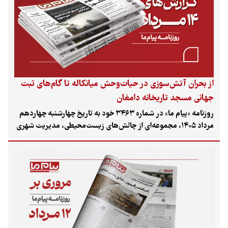
از بحران آتش‌سوزی در حیات‌وحش میانکاله تا گام‌های ثبت
جهانی مسجد تاریخانه دامغان
روزنامه «پیام ما» در شماره ۳۴۶۳ خود به تاریخ چهارشنبه چهاردهم
مرداد ۱۴۰۵، مجموعه‌ای از چالش‌های زیست‌محیطی، مدیریت شهری
و میراث فرهنگی کشور را بررسی کرده است. وقوع ۱۰ آتش‌سوزی
پی‌درپی در پناهگاه حیات‌وحش میانکاله و سوختن ۸۰۰ هکتار از
اراضی آن، ابهامات پیرامون زمان برگزاری انتخابات شوراهای شهر،
تأثیر مخرب گونه‌های مهاجم بر تنوع زیستی جزیره شیدور و همچنین
تلاش‌ها برای رفع موانع ثبت جهانی مسجد تاریخانه دامغان، از
محورهای اصلی این شماره به شمار می‌روند.