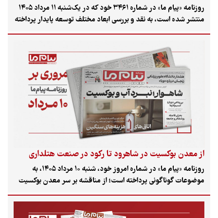
روزنامه «پیام ما» در شماره ۳۴۶۱ خود که در یک‌شنبه ۱۱ مرداد ۱۴۰۵
منتشر شده است، به نقد و بررسی ابعاد مختلف توسعه پایدار پرداخته
است. این شماره با تمرکز بر ضرورت «حفاظت مشارکتی» از جنگل‌های
هیرکانی، سهم ناچیز زنان در آمار رسمی کشاورزی را به چالش کشیده
و وضعیت معیشتی تحت فشار تورم و بحران‌های زیست‌محیطی در
تالاب هورالعظیم را واکاوی کرده است.
از معدن بوکسیت در شاهرود تا رکود در صنعت هتلداری
روزنامه «پیام ما» در شماره امروز خود، شنبه ۱۰ مرداد ۱۴۰۵، به
موضوعات گوناگونی پرداخته است؛ از مناقشه بر سر معدن بوکسیت
در شاهرود و تأثیر آن بر منابع آبی منطقه گرفته تا رکود بی‌سابقه در
صنعت هتلداری کشور به دلیل تورم و کاهش قدرت خرید مردم.
همچنین به حملات به مناطق مسکونی در قشم، خطر شیوع وبا در