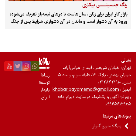
رنگ جنسیتـــــــی بیکاری
تجدیدپذیر
بازار کار ایران برای زنان، سال‌هاست با درهای نیمه‌باز تعریف می‌شود؛
ورود به آن دشوار است و ماندن در آن دشوارتر. شرایط پس از جنگ
تازه‌ها
و وضعیت اقتصادی، شکافی را که از پیش وجود داشت عمیق‌تر کرده
و بار دیگر زنان را به نخستین قربانیان بحران اشتغال تبدیل کرده
باشگاه نویسندگان
است.
نشانی
تهران: خیابان شریعتی، ابتدای عباس‌آباد،
خیابان بهشتی، پلاک ۱۲، طبقه سوم، واحد ۵
رسانۀ
تلفن:
۰۲۱۲۸۴۲۱۹۱۰
توسعۀ
ایمیل:
khabar.payamema@gmail.com
پایدار
رپورتاژ آگهی و بک‌لینک در سایت «پیام ما»:
ایران
۰۹۹۴۵۶۱۲۹۳۵
پیوندهای مرتبط
پایگاه خبری گلونی