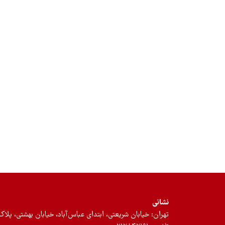
نشانی
تهران: خیابان شریعتی، ابتدای عباس‌آباد، خیابان بهشتی، پلاک ۱۲، طبقه سوم، واحد 