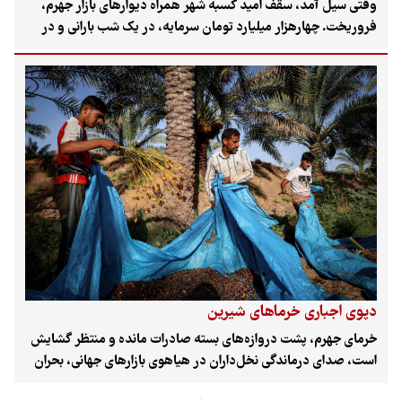
وقتی سیل آمد، سقف امید کسبه شهر همراه دیوارهای بازار جهرم،
فروریخت. چهارهزار میلیارد تومان سرمایه، در یک شب بارانی و در
چشم‌برهم‌زدنی به گِل‌ولای نشست. حالا بازاریان با کوهی از
بدهی‌های بانکی و مغازه‌های به‌گِل‌نشسته دست‌وپنجه نرم می‌کنند.
مردمی که انگار صدایشان به جایی نمی‌رسد. کارد به استخوان مردم
رسیده که مطالبه بررسی ابعاد خسارت سیلاب فروردین‌ماه به
نمازجمعه کشیده است. اینجا جهرم است؛ شهری که در روزهای
بمباران کشور، سیلی سنگین به خود دید و فراموش شد.
دپوی اجباری خرماهای شیرین
خرمای جهرم، پشت دروازه‌های بسته صادرات مانده و منتظر گشایش
است، صدای درماندگی نخل‌داران در هیاهوی بازارهای جهانی، بحران
نقدینگی و موانع ارزی گم شده و کام باغداران را تلخ کرده است.