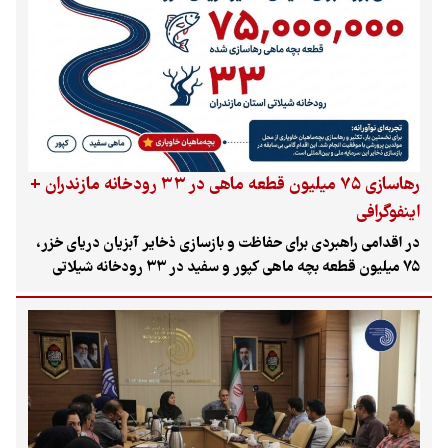
رهاسازی ۷۵ میلیون قطعه ماهی در ۳۳ رودخانه مازندران +
اینفوگرافی
در اقدامی راهبردی برای حفاظت و بازسازی ذخایر آبزیان دریای خزر،
۷۵ میلیون قطعه بچه ماهی کپور و سفید در ۳۳ رودخانه شیلاتی
مازندران رهاسازی شد. این پروژه که با مشارکت جوامع صیادی انجام
شده، شامل رهاسازی بچه‌ماهیان خاویاری برای نخستین بار از
مولدین پرورشی است که گامی مهم در جهت توسعه پایدار شیلات
محسوب می‌شود.