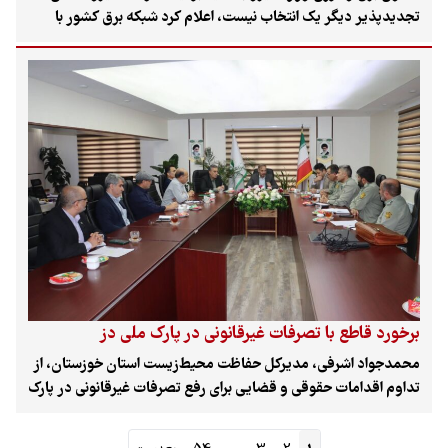
تجدیدپذیر دیگر یک انتخاب نیست، اعلام کرد شبکه برق کشور با
اصلاح فرآیندهای اتصال، تقویت زیرساخت‌ها و تغییر مدل
بهره‌برداری، برای پذیرش ۳۰ هزار مگاوات ظرفیت جدید انرژی
تجدیدپذیر آماده می‌شود.
برخورد قاطع با تصرفات غیرقانونی در پارک ملی دز
محمدجواد اشرفی، مدیرکل حفاظت محیط‌زیست استان خوزستان، از
تداوم اقدامات حقوقی و قضایی برای رفع تصرفات غیرقانونی در پارک
ملی دز خبر داد. طبق اعلام وی، ۶۹ پرونده حقوقی برای صیانت از این
زیستگاه ارزشمند در حال پیگیری است که بخشی از آن‌ها منجر به