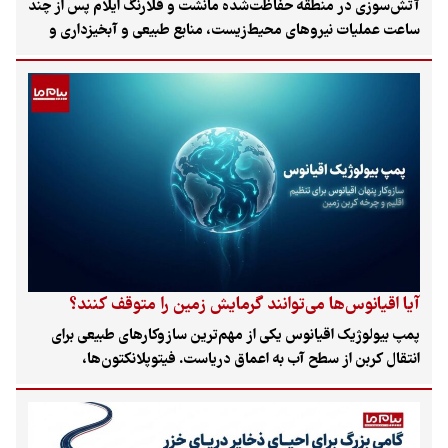
آتش‌سوزی در منطقه حفاظت‌شده مانشت و قلارنگ ایلام پس از چند
ساعت عملیات نیروهای محیط‌زیست، منابع طبیعی و آبخیزداری و
مشارکت دوستداران محیط‌زیست مهار شد.
آیا اقیانوس‌ها می‌توانند گرمایش زمین را متوقف کنند؟
پمپ بیولوژیک اقیانوس یکی از مهم‌ترین سازوکارهای طبیعی برای
انتقال کربن از سطح آب به اعماق دریاست. فیتوپلانکتون‌ها،
زئوپلانکتون‌ها، برف دریایی، پلت‌های مدفوعی و مواد معدنی سنگین
در این چرخه نقش دارند؛ چرخه‌ای که با گرمایش آب‌ها، اسیدی شدن
اقیانوس‌ها و تغییر ترکیب جوامع دریایی تحت فشار قرار گرفته است.