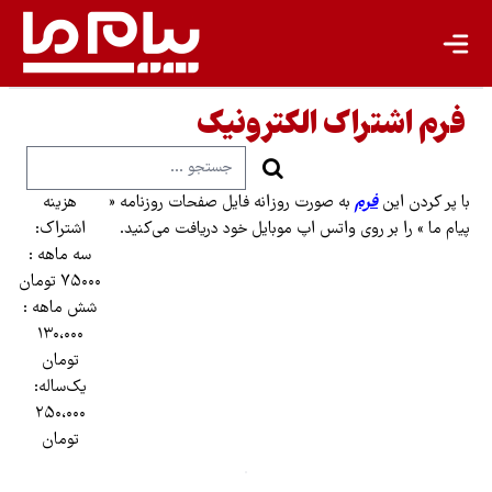
انرژی پاک
کشاورزی پایدار
فرم اشتراک الکترونیک
گردشگری پایدار
اقتصاد سبز
با پر کردن این
فرم
به صورت روزانه فایل صفحات روزنامه «
هزینه
معیشت پایدار
پیام‌ ما » را بر روی واتس اپ موبایل خود دریافت می‌کنید.
اشتراک:
سه ماهه :
مسئولیت اجتماعی شرکت‌ها
۷۵۰۰۰ تومان
شش ماهه :
بیشتر
۱۳۰،۰۰۰
تومان
سبک زندگی
یک‌ساله:
۲۵۰،۰۰۰
جهان پژوهش
تومان
یادداشت