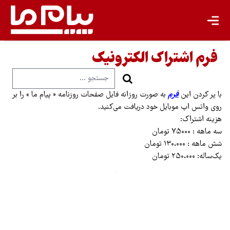
انرژی پاک
کشاورزی پایدار
فرم اشتراک الکترونیک
گردشگری پایدار
اقتصاد سبز
با پر کردن این
فرم
به صورت روزانه فایل صفحات روزنامه « پیام‌ ما » را بر
معیشت پایدار
روی واتس اپ موبایل خود دریافت می‌کنید.
هزینه اشتراک:
مسئولیت اجتماعی شرکت‌ها
سه ماهه : ۷۵۰۰۰ تومان
شش ماهه : ۱۳۰،۰۰۰ تومان
بیشتر
یک‌ساله: ۲۵۰،۰۰۰ تومان
سبک زندگی
جهان پژوهش
یادداشت